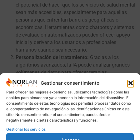
el potencial de hacer que los servicios de salud mental
sean más accesibles, especialmente para aquellas
personas que enfrentan barreras geográficas o
económicas. Herramientas como chatbots y sistemas
de evaluación automatizados pueden ofrecer apoyo
inicial y derivar a los usuarios a profesionales
humanos cuando sea necesario.
Personalización del tratamiento:
Gracias a los
algoritmos avanzados, la IA puede analizar grandes
volúmenes de datos para ofrecer terapias
personalizadas basadas en patrones individuales,
Gestionar consentimiento
optimizando así los resultados del tratamiento.
Para ofrecer las mejores experiencias, utilizamos tecnologías como las
Apoyo a los profesionales:
La IA no busca reemplazar
cookies para almacenar y/o acceder a la información del dispositivo. El
a los terapeutas humanos, sino complementarlos.
consentimiento de estas tecnologías nos permitirá procesar datos como
el comportamiento de navegación o las identificaciones únicas en este
Herramientas inteligentes pueden ayudar en el
sitio. No consentir o retirar el consentimiento, puede afectar
monitoreo del progreso de los pacientes, la generación
negativamente a ciertas características y funciones.
de informes y el análisis emocional, liberando tiempo
Gestionar los servicios
para que los terapeutas se enfoquen en la conexión
humana.