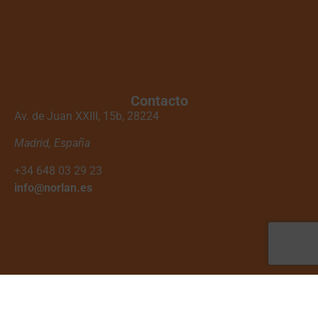
Contacto
Av. de Juan XXIII, 15b, 28224
Madrid, España
+34 648 03 29 23
info@norlan.es