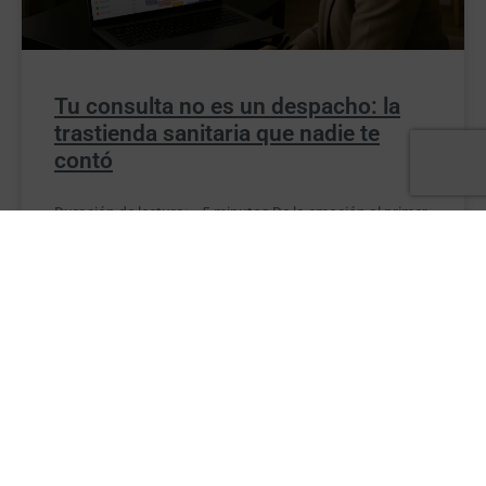
Tu consulta no es un despacho: la
trastienda sanitaria que nadie te
contó
Duración de lectura: ~5 minutos De la emoción al primer
obstáculo Marina lo había logrado. Después de años de
estudio
Empezar
Menú
LEER MÁS »
25 octubre, 2025
No hay comentarios