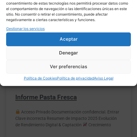
consentimiento de estas tecnologías nos permitirá procesar datos como
el comportamiento de navegación o las identificaciones únicas en este
Informe Nara
sitio. No consentir o retirar el consentimiento, puede afectar
negativamente a ciertas características y funciones.
Informe Competencia Rivas – Nara Psicología
Gestionar los servicios
Imprimir / Guardar como PDF Informe de Competencia
Digital Análisis de Viabilidad –
Aceptar
Denegar
LEER MÁS »
Ver preferencias
19 enero, 2026
No hay comentarios
Política de Cookies
Política de privacidad
Aviso Legal
Informe Pasta Fresca
Acceso Privado Documentación confidencial. Entrar
Clave incorrecta Resumen de Impacto 2025 Evolución
de Rendimiento Digital & Captación
Crecimiento